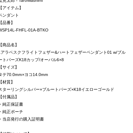
鷲見太郎 - TaroWashimi
【アイテム】
ペンダント
【品番】
WSP14L-FHFL-01A-BTKO
【商品名】
Lアラベスクフライトフェザー&ハートフェザーペンダント01 w/ブル
ートパーズK18カップ/オーバル6×8
【サイズ】
タテ70.0mm×ヨコ14.0mm
【材質】
スターリングシルバー×ブルートパーズ×K18イエローゴールド
【付属品】
・純正保証書
・純正ポーチ
・当店発行の購入証明書