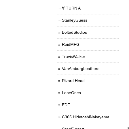
∀ TURN A
StanleyGuess
BoltedStudios
ReidMFG
TravisWalker
VanAmburgLeathers
Rizard Head
LoneOnes
EDF
C365 HidetoshiNakayama