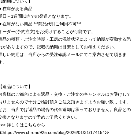
【納期について】
▼在庫がある商品
即日～1週間以内での発送となります。
▼在庫がない商品 ***商品代引ご利用不可***
オーダー(予約注文)をお受けすることが可能です。
商品の種類・ご注文時期・工房の混雑状況によって納期が変動する恐
れがありますので、記載の納期は目安としてお考えください。
詳しい納期は、当店からの受注確認メールにてご案内させて頂きま
す。
【返品について】
お客様のご都合による返品・交換・ご注文のキャンセルはお受けして
おりませんので十分ご検討頂きご注文頂きますようお願い致します。
なお、当店では返品の場合の代金返却は承っておりません。良品との
交換となりますので予めご了承ください。
>>> 詳しくはこちらから
≪
https://www.chrono925.com/blog/2026/01/31/174154
≫