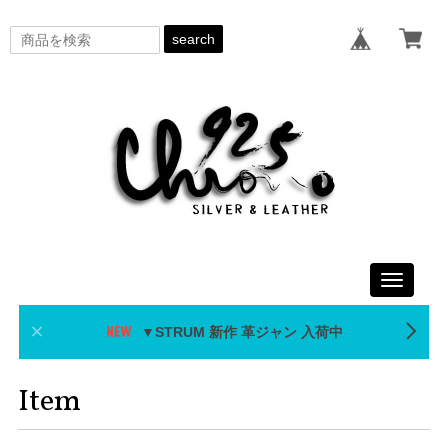
search
Toggle
navigati
▼STRUM 新作 革ジャン 入荷中
Item