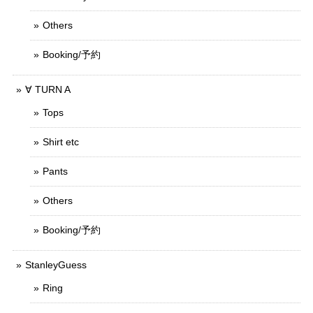
Others
Booking/予約
∀ TURN A
Tops
Shirt etc
Pants
Others
Booking/予約
StanleyGuess
Ring