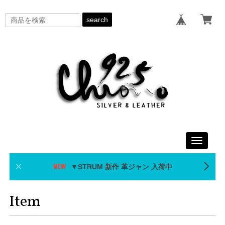
search
Toggle
navigati
▼STRUM 新作 革ジャン 入荷中
Item