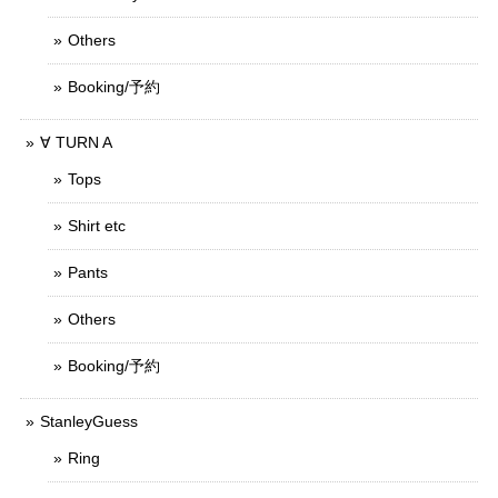
Others
Booking/予約
∀ TURN A
Tops
Shirt etc
Pants
Others
Booking/予約
StanleyGuess
Ring