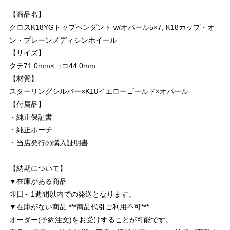
【商品名】
クロスK18YGトップペンダント w/オパール5×7, K18カップ・オ
ン・プレーンメディシンホイール
【サイズ】
タテ71.0mm×ヨコ44.0mm
【材質】
スターリングシルバー×K18イエローゴールド×オパール
【付属品】
・純正保証書
・純正ポーチ
・当店発行の購入証明書
【納期について】
▼在庫がある商品
即日～1週間以内での発送となります。
▼在庫がない商品 ***商品代引ご利用不可***
オーダー(予約注文)をお受けすることが可能です。