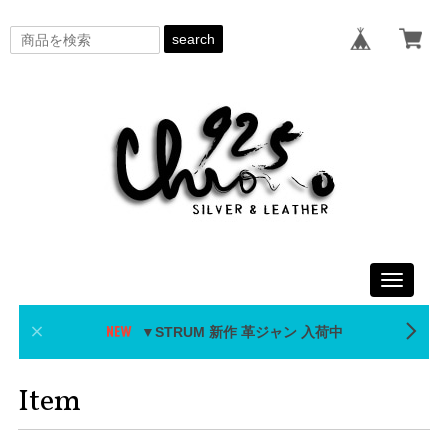
search
Toggle
navigati
▼STRUM 新作 革ジャン 入荷中
Item