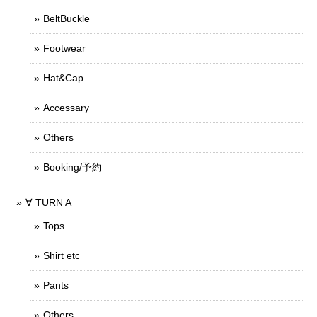
BeltBuckle
Footwear
Hat&Cap
Accessary
Others
Booking/予約
∀ TURN A
Tops
Shirt etc
Pants
Others