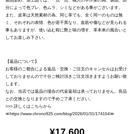
製品染め、加工品では、一点一点、職人の手作業の為、製品、部
分によって色ブレ、色ムラ、シミなどがある事がございます。
また、皮革は天然素材の為、同じ革でも、全く同一のものは無
く、それぞれの表情、色が若干異なり、血筋や傷などが見られる
事もありますが、使い込む程に艶と味の増す、革本来の風合いと
してお楽しみ下さい。
【返品について】
お客様のご都合による返品・交換・ご注文のキャンセルはお受け
しておりませんので十分ご検討頂きご注文頂きますようお願い致
します。
なお、当店では返品の場合の代金返却は承っておりません。良品
との交換となりますので予めご了承ください。
>>> 詳しくはこちらから
≪
https://www.chrono925.com/blog/2026/01/31/174154
≫
¥17,600