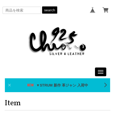
search
Toggle
navigati
▼STRUM 新作 革ジャン 入荷中
Item