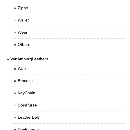
Zippo
Wallet
Wear
Others
VanAmburgLeathers
Wallet
Bracelet
KeyChain
CoinPurse
LeatherBelt
DayPlanner