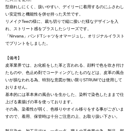
型崩れしにくく、扱いやすい、デイリーに着用するのにふさわし
い安定性と機能性を併せ持った天竺です。
リメイクTeeの様に、裁ち切りで縦に接いだ様なデザインを入
れ、ストリート感をプラスしたシリーズです。
「Nirvana」バンドTシャツをオマージュし、オリジナルイラスト
でプリントをしました。
【備考】
皮革業界では、お化粧をした革と言われる、顔料で色を吹き付け
たものや、色止め剤でコーティングしたものなどは、皮革の風合
いが損なわれる為、特別な意図が無い限りSTRUMでは使用して
おりません。
基本的には革本来の風合いを生かした、染料で染色したままで仕
上げる素揚げの革を使っております。
その為、染着性が弱く、色移りやオイル移りをする事がございま
すので、着用、保管時は十分ご注意の上、お取り扱い下さい。