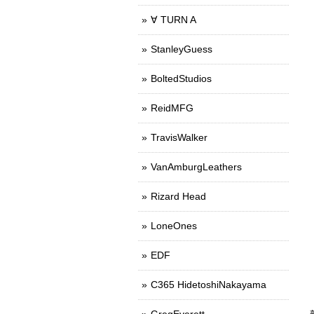
∀ TURN A
StanleyGuess
BoltedStudios
ReidMFG
TravisWalker
VanAmburgLeathers
Rizard Head
LoneOnes
EDF
C365 HidetoshiNakayama