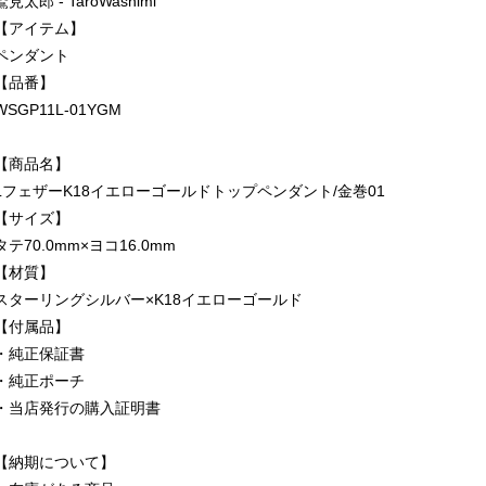
鷲見太郎 - TaroWashimi
【アイテム】
ペンダント
【品番】
WSGP11L-01YGM
【商品名】
LフェザーK18イエローゴールドトップペンダント/金巻01
【サイズ】
タテ70.0mm×ヨコ16.0mm
【材質】
スターリングシルバー×K18イエローゴールド
【付属品】
・純正保証書
・純正ポーチ
・当店発行の購入証明書
【納期について】