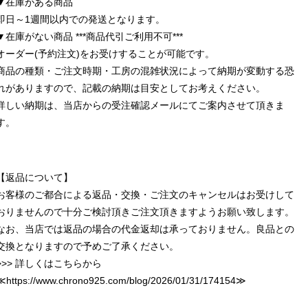
▼在庫がある商品
即日～1週間以内での発送となります。
▼在庫がない商品 ***商品代引ご利用不可***
オーダー(予約注文)をお受けすることが可能です。
商品の種類・ご注文時期・工房の混雑状況によって納期が変動する恐
れがありますので、記載の納期は目安としてお考えください。
詳しい納期は、当店からの受注確認メールにてご案内させて頂きま
す。
【返品について】
お客様のご都合による返品・交換・ご注文のキャンセルはお受けして
おりませんので十分ご検討頂きご注文頂きますようお願い致します。
なお、当店では返品の場合の代金返却は承っておりません。良品との
交換となりますので予めご了承ください。
>>> 詳しくはこちらから
≪
https://www.chrono925.com/blog/2026/01/31/174154
≫