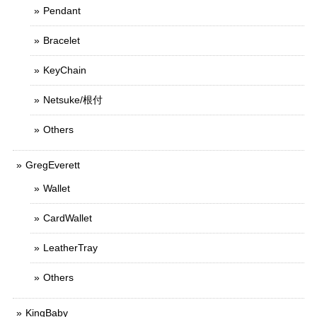
Pendant
Bracelet
KeyChain
Netsuke/根付
Others
GregEverett
Wallet
CardWallet
LeatherTray
Others
KingBaby