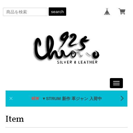
search
Toggle
navigati
▼STRUM 新作 革ジャン 入荷中
Item