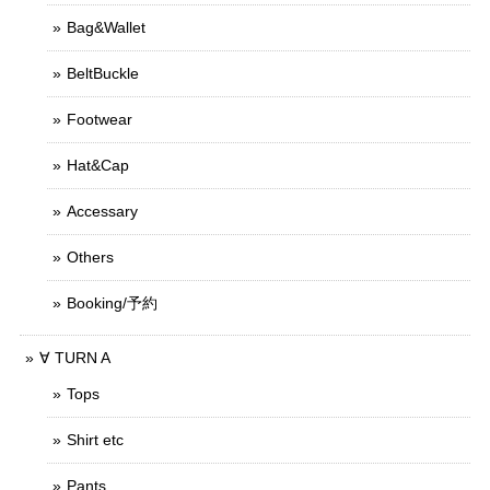
Bag&Wallet
BeltBuckle
Footwear
Hat&Cap
Accessary
Others
Booking/予約
∀ TURN A
Tops
Shirt etc
Pants