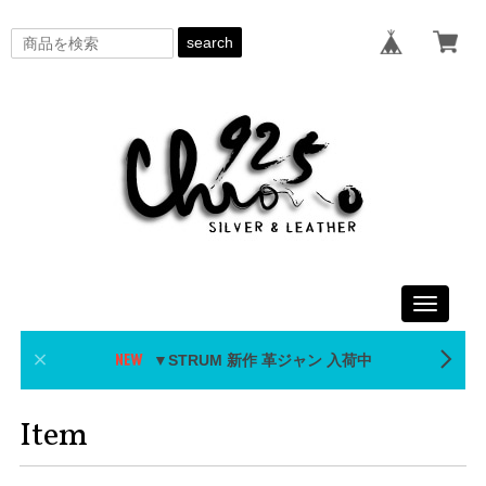
search
Toggle
navigati
▼STRUM 新作 革ジャン 入荷中
Item