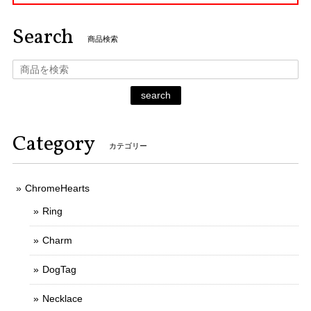
Search
商品検索
search
Category
カテゴリー
ChromeHearts
Ring
Charm
DogTag
Necklace