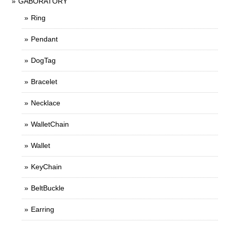
GABORATORY
Ring
Pendant
DogTag
Bracelet
Necklace
WalletChain
Wallet
KeyChain
BeltBuckle
Earring