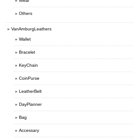
Wear
Others
VanAmburgLeathers
Wallet
Bracelet
KeyChain
CoinPurse
LeatherBelt
DayPlanner
Bag
Accessary