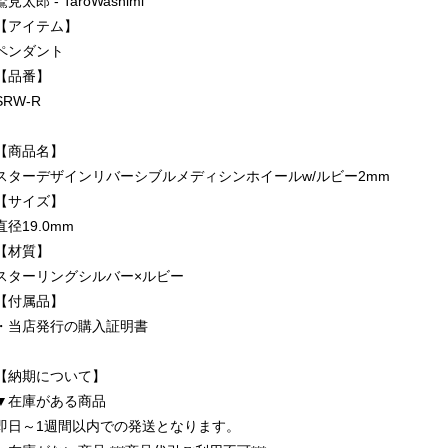
鷲見太郎 - TaroWashimi
【アイテム】
ペンダント
【品番】
SRW-R
【商品名】
スターデザインリバーシブルメディシンホイールw/ルビー2mm
【サイズ】
直径19.0mm
【材質】
スターリングシルバー×ルビー
【付属品】
・当店発行の購入証明書
【納期について】
▼在庫がある商品
即日～1週間以内での発送となります。