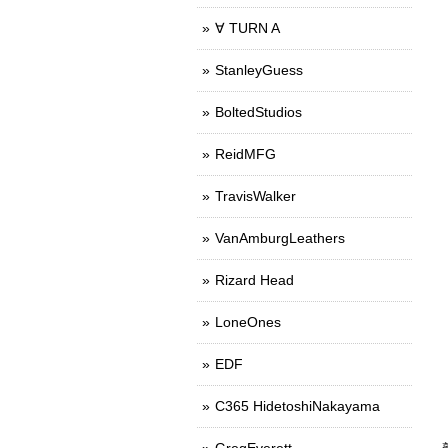
∀ TURN A
StanleyGuess
BoltedStudios
ReidMFG
TravisWalker
VanAmburgLeathers
Rizard Head
LoneOnes
EDF
C365 HidetoshiNakayama