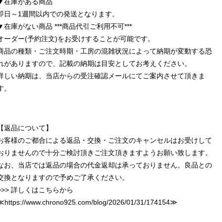
▼在庫がある商品
即日～1週間以内での発送となります。
▼在庫がない商品 ***商品代引ご利用不可***
オーダー(予約注文)をお受けすることが可能です。
商品の種類・ご注文時期・工房の混雑状況によって納期が変動する恐
れがありますので、記載の納期は目安としてお考えください。
詳しい納期は、当店からの受注確認メールにてご案内させて頂きま
す。
【返品について】
お客様のご都合による返品・交換・ご注文のキャンセルはお受けして
おりませんので十分ご検討頂きご注文頂きますようお願い致します。
なお、当店では返品の場合の代金返却は承っておりません。良品との
交換となりますので予めご了承ください。
>>> 詳しくはこちらから
≪
https://www.chrono925.com/blog/2026/01/31/174154
≫