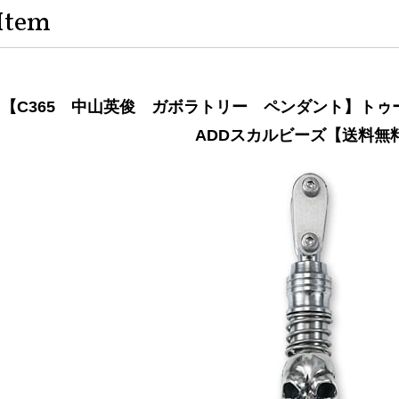
Item
【C365 中山英俊 ガボラトリー ペンダント】ト
ADDスカルビーズ【送料無