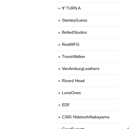
∀ TURN A
StanleyGuess
BoltedStudios
ReidMFG
TravisWalker
VanAmburgLeathers
Rizard Head
LoneOnes
EDF
C365 HidetoshiNakayama