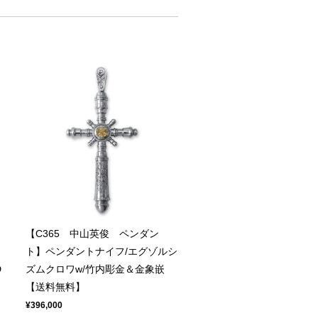
【C365 中山英俊 ペンダン
ー
ト】ペンダントナイフ/エグゾルシ
D
ズムクロワw/竹内彫金＆金象嵌
【送料無料】
¥396,000