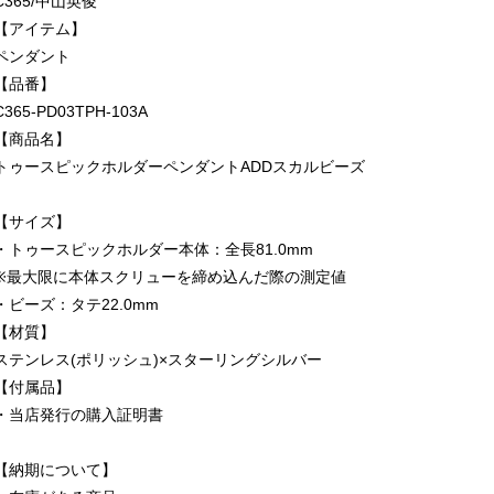
C365/中山英俊
【アイテム】
ペンダント
【品番】
C365-PD03TPH-103A
【商品名】
トゥースピックホルダーペンダントADDスカルビーズ
【サイズ】
・トゥースピックホルダー本体：全長81.0mm
※最大限に本体スクリューを締め込んだ際の測定値
・ビーズ：タテ22.0mm
【材質】
ステンレス(ポリッシュ)×スターリングシルバー
【付属品】
・当店発行の購入証明書
【納期について】