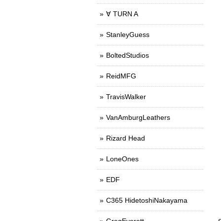
∀ TURN A
StanleyGuess
BoltedStudios
ReidMFG
TravisWalker
VanAmburgLeathers
Rizard Head
LoneOnes
EDF
C365 HidetoshiNakayama