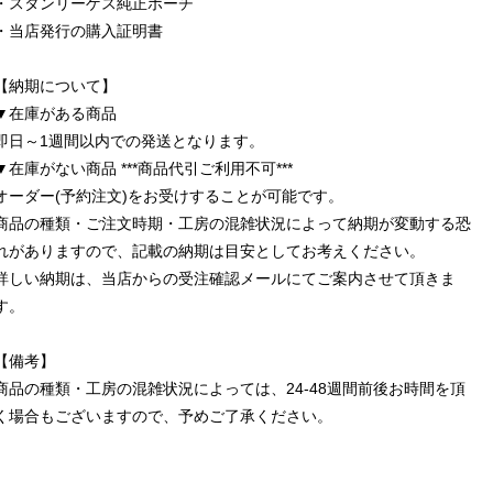
・スタンリーゲス純正ポーチ
・当店発行の購入証明書
【納期について】
▼在庫がある商品
即日～1週間以内での発送となります。
▼在庫がない商品 ***商品代引ご利用不可***
オーダー(予約注文)をお受けすることが可能です。
商品の種類・ご注文時期・工房の混雑状況によって納期が変動する恐
れがありますので、記載の納期は目安としてお考えください。
詳しい納期は、当店からの受注確認メールにてご案内させて頂きま
す。
【備考】
商品の種類・工房の混雑状況によっては、24-48週間前後お時間を頂
く場合もございますので、予めご了承ください。