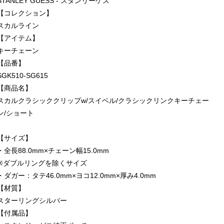
STANLEY GUESS - スタンリーゲス
【コレクション】
スカルライン
【アイテム】
キーチェーン
【品番】
SGK510-SG615
【商品名】
スカルクラシッククリップw/スイベル/クラシックリンクキーチェー
ン/ショート
【サイズ】
・全長88.0mm×チェーン幅15.0mm
※ダブルリングを除くサイズ
・ダガー：タテ46.0mm×ヨコ12.0mm×厚み4.0mm
【材質】
スターリングシルバー
【付属品】