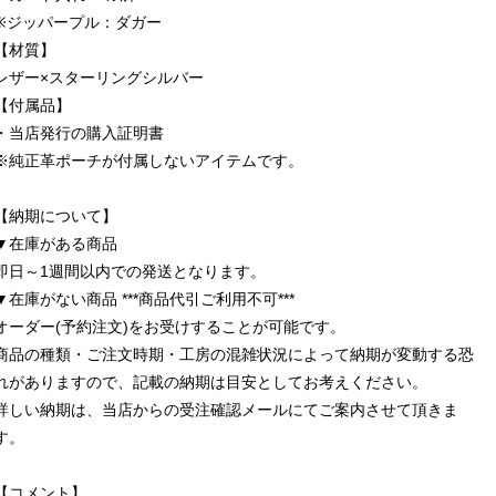
※ジッパープル：ダガー
【材質】
レザー×スターリングシルバー
【付属品】
・当店発行の購入証明書
※純正革ポーチが付属しないアイテムです。
【納期について】
▼在庫がある商品
即日～1週間以内での発送となります。
▼在庫がない商品 ***商品代引ご利用不可***
オーダー(予約注文)をお受けすることが可能です。
商品の種類・ご注文時期・工房の混雑状況によって納期が変動する恐
れがありますので、記載の納期は目安としてお考えください。
詳しい納期は、当店からの受注確認メールにてご案内させて頂きま
す。
【コメント】