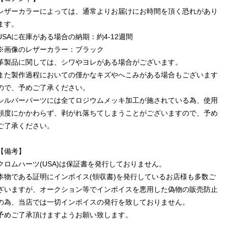
レザーカラーによっては、通常よりお届けにお時間を頂く恐れがあり
ます。
USAに在庫がある場合の納期：約4-12週間
※画像のレザーカラー：ブラック
革製品に関しては、シワやヨレがある場合がございます。
また製作過程においての僅かなキズやへこみがある場合もございます
ので、予めご了承ください。
シルバーパーツには全てロジウムメッキ加工が施されている為、使用
頻度にかかわらず、剥がれ落ちてしまうことがございますので、予め
ご了承ください。
【備考】
クロムハーツ(USA)は保証書を発行しておりません。
本物である証明にインボイス(領収書)を発行しているお店様も多数ご
ざいますが、オークション等でインボイスを悪用した偽物の販売防止
の為、当店では一切インボイスの発行を致しておりません。
予めご了承頂けますようお願い致します。