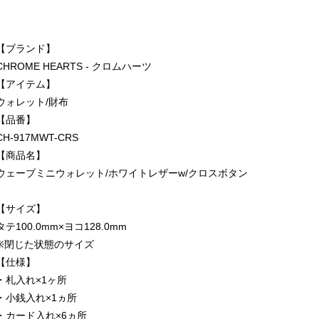
【ブランド】
CHROME HEARTS - クロムハーツ
【アイテム】
ウォレット/財布
【品番】
CH-917MWT-CRS
【商品名】
ウェーブミニウォレット/ホワイトレザーw/クロスボタン
【サイズ】
タテ100.0mm×ヨコ128.0mm
※閉じた状態のサイズ
【仕様】
・札入れ×1ヶ所
・小銭入れ×1ヵ所
・カード入れ×6ヵ所