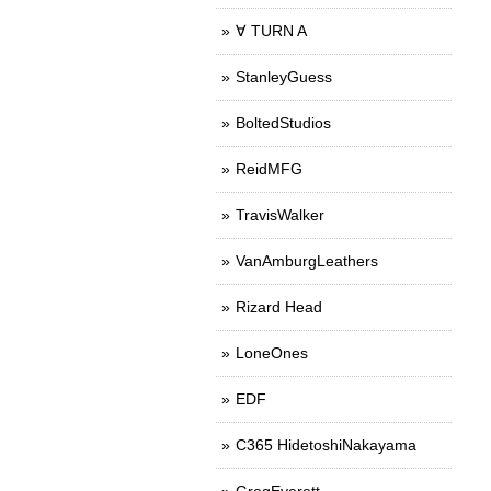
∀ TURN A
StanleyGuess
BoltedStudios
ReidMFG
TravisWalker
VanAmburgLeathers
Rizard Head
LoneOnes
EDF
C365 HidetoshiNakayama