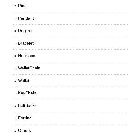
Ring
Pendant
DogTag
Bracelet
Necklace
WalletChain
Wallet
KeyChain
BeltBuckle
Earring
Others