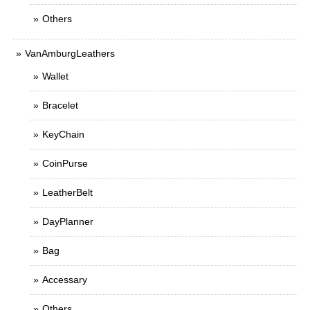
Others
VanAmburgLeathers
Wallet
Bracelet
KeyChain
CoinPurse
LeatherBelt
DayPlanner
Bag
Accessary
Others