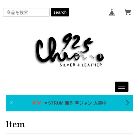
search
Toggle
navigati
▼STRUM 新作 革ジャン 入荷中
Item