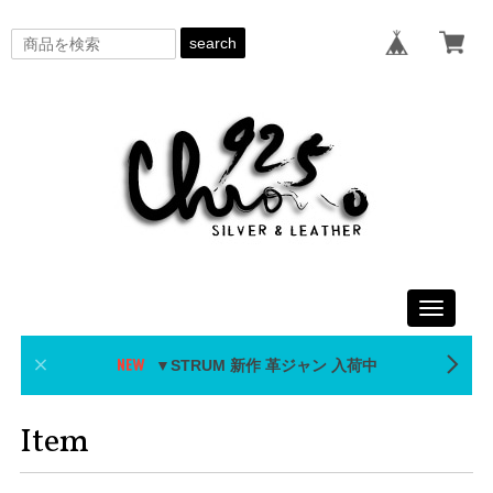
search
Toggle
navigati
▼STRUM 新作 革ジャン 入荷中
Item