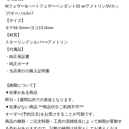
Mフェザー&ハートフェザーペンダント02 w/アメトリンSVカッ
プ/オーバル5×7
【サイズ】
タテ56.0mm×ヨコ13.0mm
【材質】
スターリングシルバー×アメトリン
【付属品】
・純正保証書
・純正ポーチ
・当店発行の購入証明書
【納期について】
▼在庫がある商品
即日～1週間以内での発送となります。
▼在庫がない商品 ***商品代引ご利用不可***
オーダー(予約注文)をお受けすることが可能です。
商品の種類・ご注文時期・工房の混雑状況によって納期が変動す
る恐れがありますので、記載の納期は目安としてお考えくださ