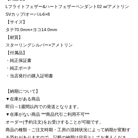
Lフライトフェザー&ハートフェザーペンダント02 w/アメトリン
SVカップ/オーバル6×8
【サイズ】
タテ70.0mm×ヨコ14.0mm
【材質】
スターリングシルバー×アメトリン
【付属品】
・純正保証書
・純正ポーチ
・当店発行の購入証明書
【納期について】
▼在庫がある商品
即日～1週間以内での発送となります。
▼在庫がない商品 ***商品代引ご利用不可***
オーダー(予約注文)をお受けすることが可能です。
商品の種類・ご注文時期・工房の混雑状況によって納期が変動す
る恐れがありますので、記載の納期は目安としてお考えくださ