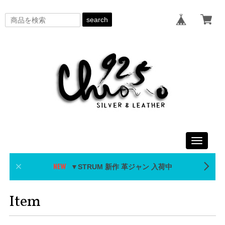
search
Toggle
navigati
▼STRUM 新作 革ジャン 入荷中
Item