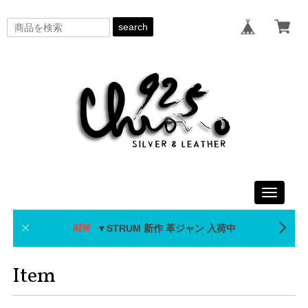
search
Toggle
navigati
▼STRUM 新作 革ジャン 入荷中
Item