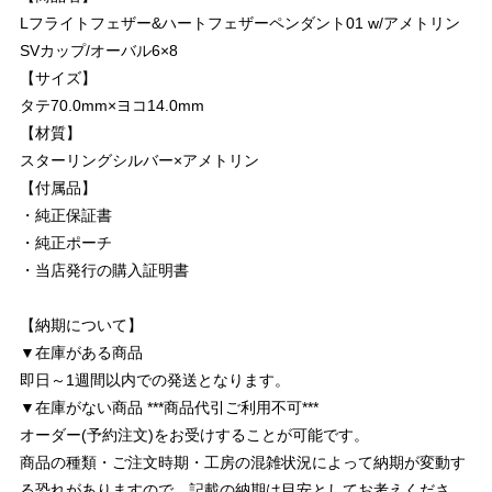
Lフライトフェザー&ハートフェザーペンダント01 w/アメトリン
SVカップ/オーバル6×8
【サイズ】
タテ70.0mm×ヨコ14.0mm
【材質】
スターリングシルバー×アメトリン
【付属品】
・純正保証書
・純正ポーチ
・当店発行の購入証明書
【納期について】
▼在庫がある商品
即日～1週間以内での発送となります。
▼在庫がない商品 ***商品代引ご利用不可***
オーダー(予約注文)をお受けすることが可能です。
商品の種類・ご注文時期・工房の混雑状況によって納期が変動す
る恐れがありますので、記載の納期は目安としてお考えくださ