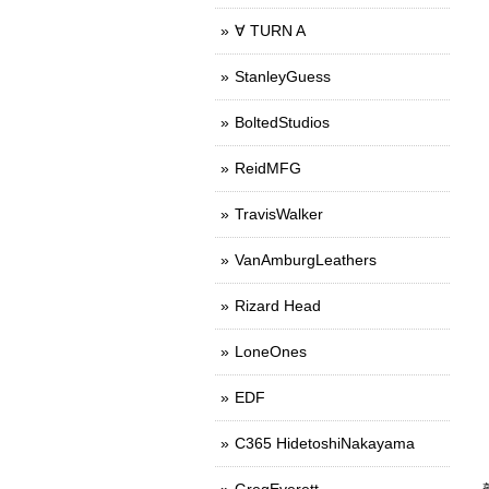
∀ TURN A
StanleyGuess
BoltedStudios
ReidMFG
TravisWalker
VanAmburgLeathers
Rizard Head
LoneOnes
EDF
C365 HidetoshiNakayama