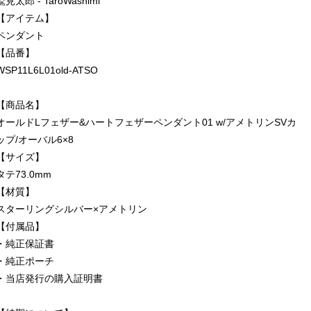
鷲見太郎 - TaroWashimi
【アイテム】
ペンダント
【品番】
WSP11L6L01old-ATSO
【商品名】
オールドLフェザー&ハートフェザーペンダント01 w/アメトリンSVカ
ップ/オーバル6×8
【サイズ】
タテ73.0mm
【材質】
スターリングシルバー×アメトリン
【付属品】
・純正保証書
・純正ポーチ
・当店発行の購入証明書