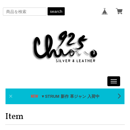
search
Toggle
navigati
▼STRUM 新作 革ジャン 入荷中
Item