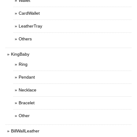
Wallet
CardWallet
LeatherTray
Others
KingBaby
Ring
Pendant
Necklace
Bracelet
Other
BillWallLeather