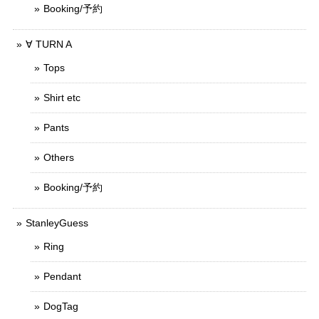
Booking/予約
∀ TURN A
Tops
Shirt etc
Pants
Others
Booking/予約
StanleyGuess
Ring
Pendant
DogTag