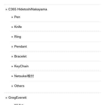
C365 HidetoshiNakayama
Pen
Knife
Ring
Pendant
Bracelet
KeyChain
Netsuke/根付
Others
GregEverett