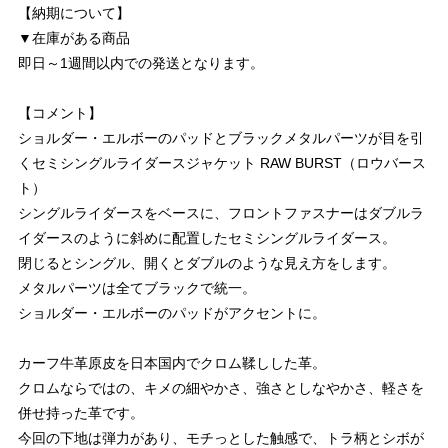
【納期について】
▼在庫がある商品
即日～1週間以内での発送となります。
【コメント】
ショルダー・エルボーのパッドとブラックメタルパーツが目を引
くセミシングルライダースジャケット RAW BURST（ロウバース
ト）
シングルライダースをベースに、フロントファスナーはダブルラ
イダースのように斜めに配置したセミシングルライダース。
閉じるとシングル、開くとダブルのような見え方をします。
メタルパーツは全てブラックで統一。
ショルダー・エルボーのパッドがアクセントに。
カーフ牛革原皮を日本国内でクロム鞣しした革。
クロムならではの、キメの細やかさ、強さとしなやかさ、軽さを
併せ持った革です。
今回の下地は弾力があり、モチっとした触感で、トラ柄とシボが