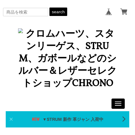
search
Toggle
navigati
▼STRUM 新作 革ジャン 入荷中