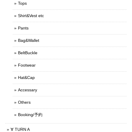
Tops
Shirt&Vest etc
Pants
Bag&Wallet
BeltBuckle
Footwear
Hat&Cap
Accessary
Others
Booking/予約
∀ TURN A