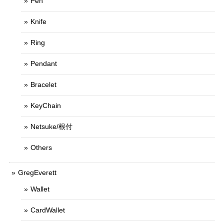
Pen
Knife
Ring
Pendant
Bracelet
KeyChain
Netsuke/根付
Others
GregEverett
Wallet
CardWallet