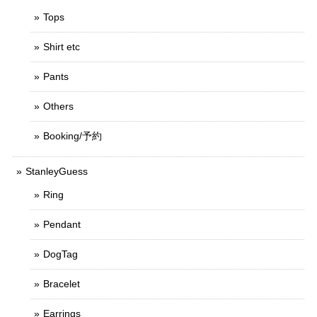
Tops
Shirt etc
Pants
Others
Booking/予約
StanleyGuess
Ring
Pendant
DogTag
Bracelet
Earrings