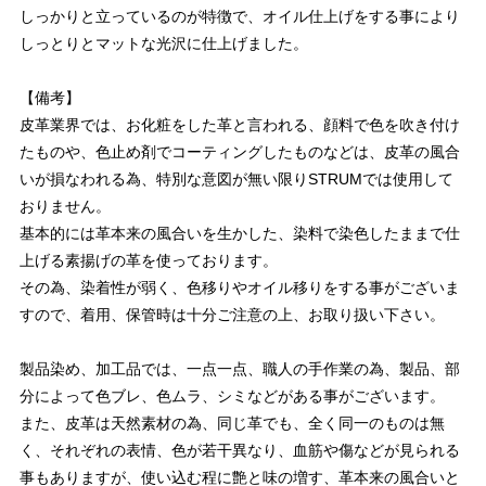
しっかりと立っているのが特徴で、オイル仕上げをする事により
しっとりとマットな光沢に仕上げました。
【備考】
皮革業界では、お化粧をした革と言われる、顔料で色を吹き付け
たものや、色止め剤でコーティングしたものなどは、皮革の風合
いが損なわれる為、特別な意図が無い限りSTRUMでは使用して
おりません。
基本的には革本来の風合いを生かした、染料で染色したままで仕
上げる素揚げの革を使っております。
その為、染着性が弱く、色移りやオイル移りをする事がございま
すので、着用、保管時は十分ご注意の上、お取り扱い下さい。
製品染め、加工品では、一点一点、職人の手作業の為、製品、部
分によって色ブレ、色ムラ、シミなどがある事がございます。
また、皮革は天然素材の為、同じ革でも、全く同一のものは無
く、それぞれの表情、色が若干異なり、血筋や傷などが見られる
事もありますが、使い込む程に艶と味の増す、革本来の風合いと