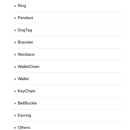
Ring
Pendant
DogTag
Bracelet
Necklace
WalletChain
Wallet
KeyChain
BeltBuckle
Earring
Others