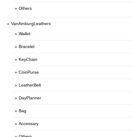
Others
VanAmburgLeathers
Wallet
Bracelet
KeyChain
CoinPurse
LeatherBelt
DayPlanner
Bag
Accessary
Others