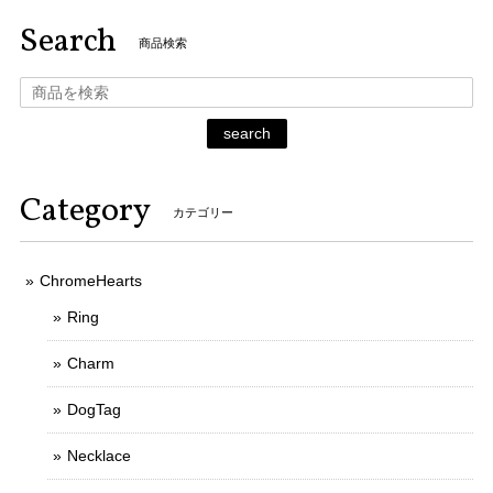
Search
商品検索
search
Category
カテゴリー
ChromeHearts
Ring
Charm
DogTag
Necklace