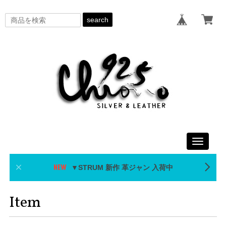
search
Toggle
navigati
▼STRUM 新作 革ジャン 入荷中
Item