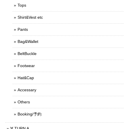
Tops
Shirt&Vest etc
Pants
Bag&Wallet
BeltBuckle
Footwear
Hat&Cap
Accessary
Others
Booking/予約
∀ TURN A