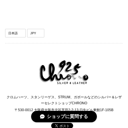
クロムハーツ、スタンリーゲス、STRUM、ガボールなどのシルバー＆レザ
ーセレクトショップCHRONO
〒530-0012 大阪府大阪市北区芝田2-2-13 日生ビル東館1F-105B
ショップに質問する
TEL:0120-6245-76