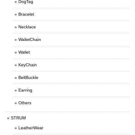
DogTag
Bracelet
Necklace
WalletChain
Wallet
KeyChain
BeltBuckle
Earring
Others
STRUM
LeatherWear