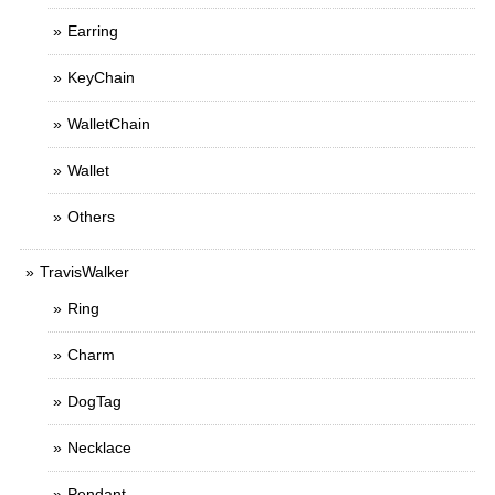
Earring
KeyChain
WalletChain
Wallet
Others
TravisWalker
Ring
Charm
DogTag
Necklace
Pendant