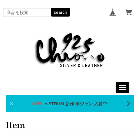
search
Toggle
navigati
▼STRUM 新作 革ジャン 入荷中
Item