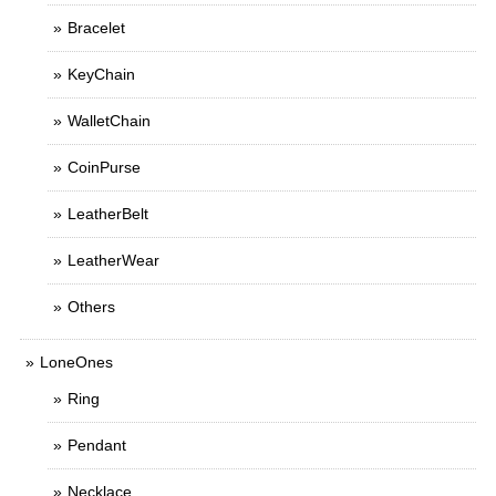
Bracelet
KeyChain
WalletChain
CoinPurse
LeatherBelt
LeatherWear
Others
LoneOnes
Ring
Pendant
Necklace