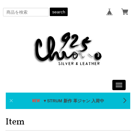
search
Toggle
navigati
▼STRUM 新作 革ジャン 入荷中
Item