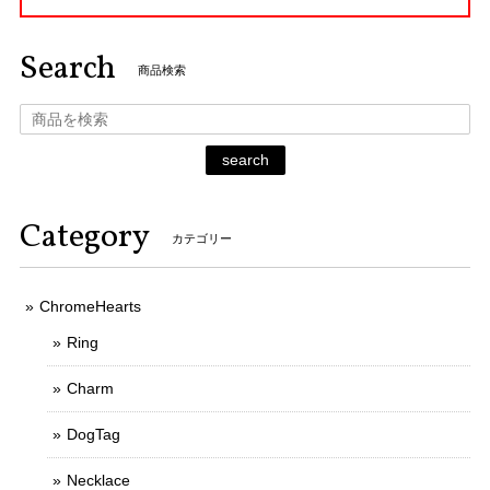
Search
商品検索
search
Category
カテゴリー
ChromeHearts
Ring
Charm
DogTag
Necklace