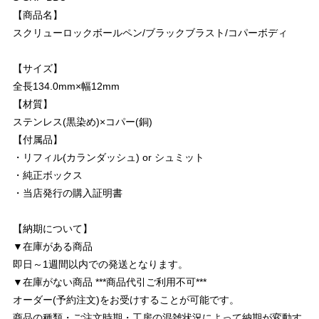
【商品名】
スクリューロックボールペン/ブラックブラスト/コパーボディ
【サイズ】
全長134.0mm×幅12mm
【材質】
ステンレス(黒染め)×コパー(銅)
【付属品】
・リフィル(カランダッシュ) or シュミット
・純正ボックス
・当店発行の購入証明書
【納期について】
▼在庫がある商品
即日～1週間以内での発送となります。
▼在庫がない商品 ***商品代引ご利用不可***
オーダー(予約注文)をお受けすることが可能です。
商品の種類・ご注文時期・工房の混雑状況によって納期が変動す