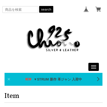
search
Toggle
navigati
▼STRUM 新作 革ジャン 入荷中
Item