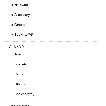
Hat&Cap
Accessary
Others
Booking/予約
∀ TURN A
Tops
Shirt etc
Pants
Others
Booking/予約
StanleyGuess