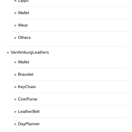
Zippo
Wallet
Wear
Others
VanAmburgLeathers
Wallet
Bracelet
KeyChain
CoinPurse
LeatherBelt
DayPlanner