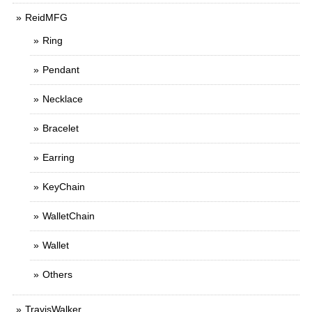
ReidMFG
Ring
Pendant
Necklace
Bracelet
Earring
KeyChain
WalletChain
Wallet
Others
TravisWalker