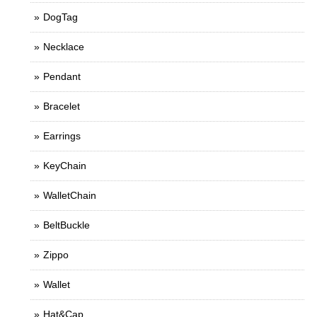
DogTag
Necklace
Pendant
Bracelet
Earrings
KeyChain
WalletChain
BeltBuckle
Zippo
Wallet
Hat&Cap