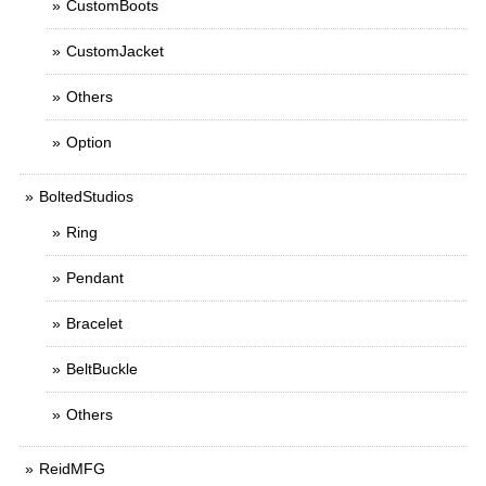
CustomBoots
CustomJacket
Others
Option
BoltedStudios
Ring
Pendant
Bracelet
BeltBuckle
Others
ReidMFG