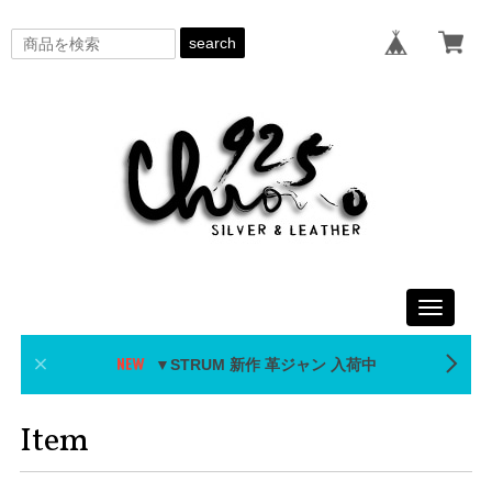
search
Toggle
navigati
▼STRUM 新作 革ジャン 入荷中
Item