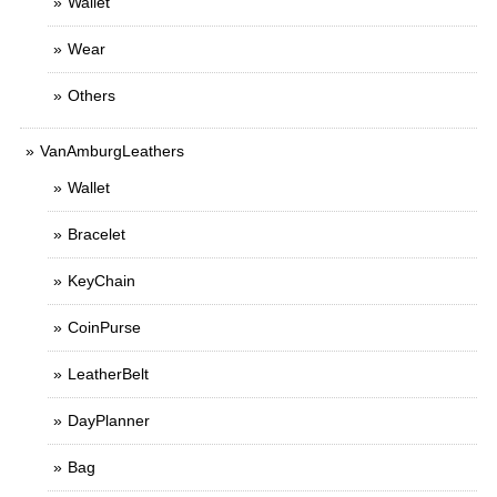
Wallet
Wear
Others
VanAmburgLeathers
Wallet
Bracelet
KeyChain
CoinPurse
LeatherBelt
DayPlanner
Bag