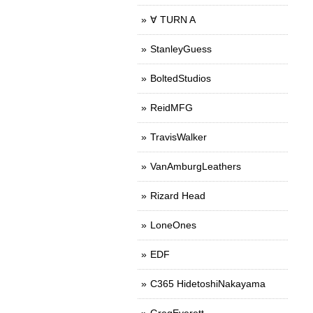
∀ TURN A
StanleyGuess
BoltedStudios
ReidMFG
TravisWalker
VanAmburgLeathers
Rizard Head
LoneOnes
EDF
C365 HidetoshiNakayama