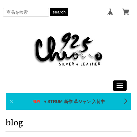
search
Toggle
navigati
▼STRUM 新作 革ジャン 入荷中
blog