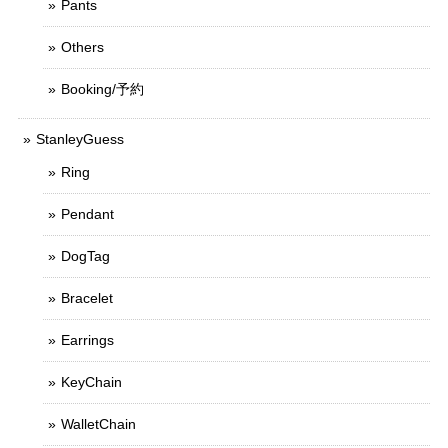
Pants
Others
Booking/予約
StanleyGuess
Ring
Pendant
DogTag
Bracelet
Earrings
KeyChain
WalletChain