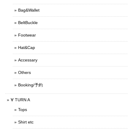
Bag&Wallet
BeltBuckle
Footwear
Hat&Cap
Accessary
Others
Booking/予約
∀ TURN A
Tops
Shirt etc