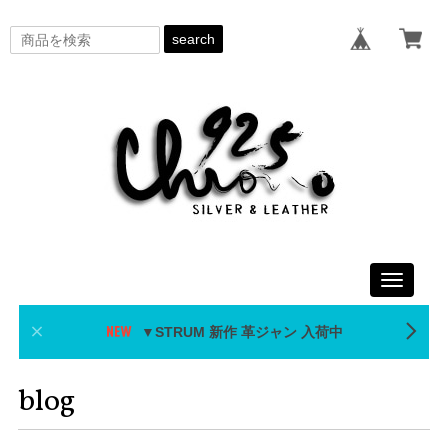
search
Toggle
navigati
▼STRUM 新作 革ジャン 入荷中
blog