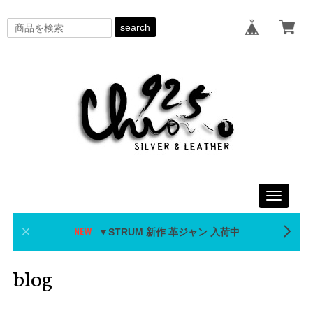
search
Toggle
navigati
▼STRUM 新作 革ジャン 入荷中
blog