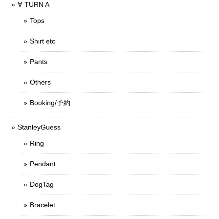
∀ TURN A
Tops
Shirt etc
Pants
Others
Booking/予約
StanleyGuess
Ring
Pendant
DogTag
Bracelet