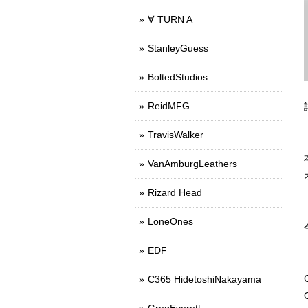
∀ TURN A
StanleyGuess
BoltedStudios
ReidMFG
TravisWalker
VanAmburgLeathers
Rizard Head
LoneOnes
EDF
C365 HidetoshiNakayama