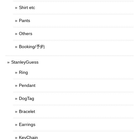
Shirt etc
Pants
Others
Booking/予約
StanleyGuess
Ring
Pendant
DogTag
Bracelet
Earrings
KeyChain