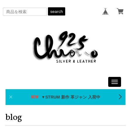
search
Toggle
navigati
▼STRUM 新作 革ジャン 入荷中
blog