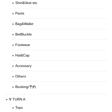
Shirt&Vest etc
Pants
Bag&Wallet
BeltBuckle
Footwear
Hat&Cap
Accessary
Others
Booking/予約
∀ TURN A
Tops