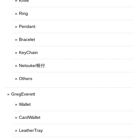
Knife
Ring
Pendant
Bracelet
KeyChain
Netsuke/根付
Others
GregEverett
Wallet
CardWallet
LeatherTray