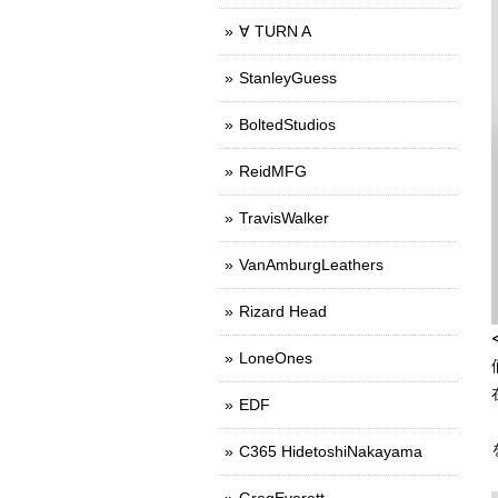
∀ TURN A
StanleyGuess
BoltedStudios
ReidMFG
TravisWalker
VanAmburgLeathers
Rizard Head
LoneOnes
EDF
C365 HidetoshiNakayama