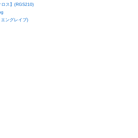
ロス】(RGS210)
ng
トエングレイブ)