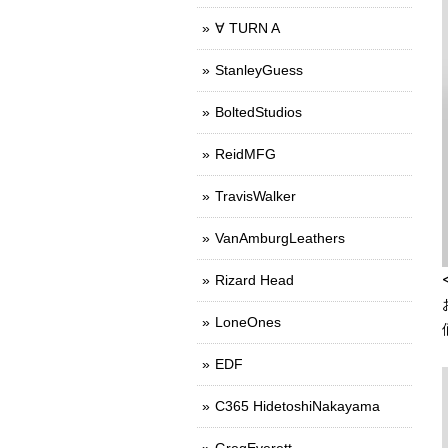
∀ TURN A
StanleyGuess
BoltedStudios
ReidMFG
TravisWalker
VanAmburgLeathers
Rizard Head
LoneOnes
EDF
C365 HidetoshiNakayama