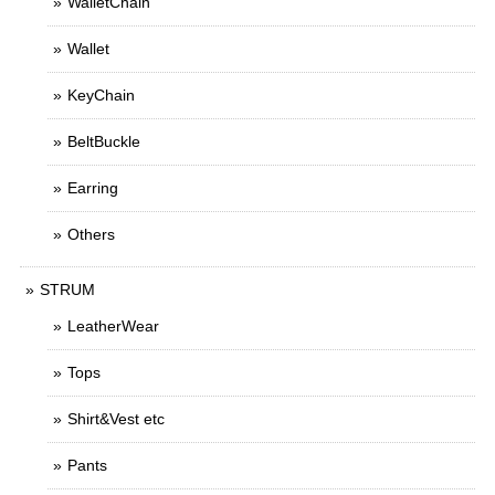
WalletChain
Wallet
KeyChain
BeltBuckle
Earring
Others
STRUM
LeatherWear
Tops
Shirt&Vest etc
Pants