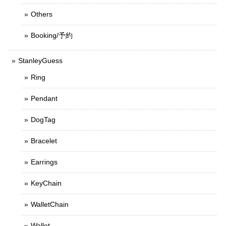
Others
Booking/予約
StanleyGuess
Ring
Pendant
DogTag
Bracelet
Earrings
KeyChain
WalletChain
Wallet