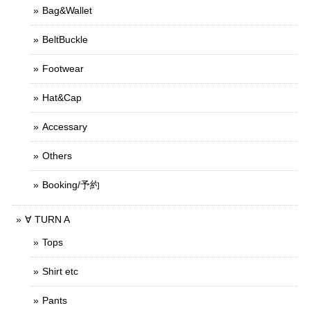
Bag&Wallet
BeltBuckle
Footwear
Hat&Cap
Accessary
Others
Booking/予約
∀ TURN A
Tops
Shirt etc
Pants