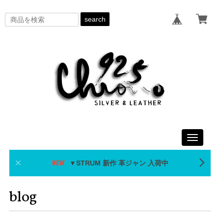
search
Toggle
navigati
▼STRUM 新作 革ジャン 入荷中
blog