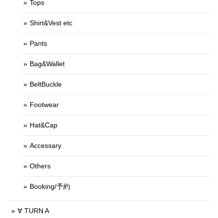
Tops
Shirt&Vest etc
Pants
Bag&Wallet
BeltBuckle
Footwear
Hat&Cap
Accessary
Others
Booking/予約
∀ TURN A