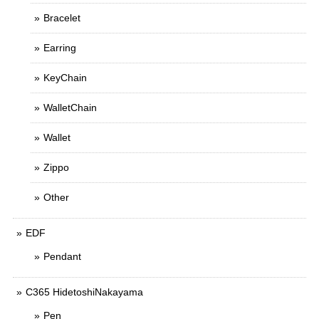
Bracelet
Earring
KeyChain
WalletChain
Wallet
Zippo
Other
EDF
Pendant
C365 HidetoshiNakayama
Pen