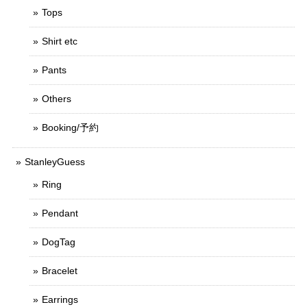
Tops
Shirt etc
Pants
Others
Booking/予約
StanleyGuess
Ring
Pendant
DogTag
Bracelet
Earrings