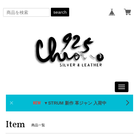
search
Toggle
navigati
▼STRUM 新作 革ジャン 入荷中
Item
商品一覧