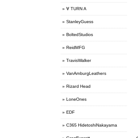
∀ TURN A
StanleyGuess
BoltedStudios
ReidMFG
TravisWalker
VanAmburgLeathers
Rizard Head
LoneOnes
EDF
C365 HidetoshiNakayama