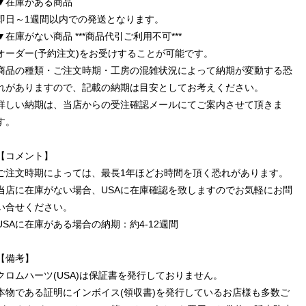
▼在庫がある商品
即日～1週間以内での発送となります。
▼在庫がない商品 ***商品代引ご利用不可***
オーダー(予約注文)をお受けすることが可能です。
商品の種類・ご注文時期・工房の混雑状況によって納期が変動する恐
れがありますので、記載の納期は目安としてお考えください。
詳しい納期は、当店からの受注確認メールにてご案内させて頂きま
す。
【コメント】
ご注文時期によっては、最長1年ほどお時間を頂く恐れがあります。
当店に在庫がない場合、USAに在庫確認を致しますのでお気軽にお問
い合せください。
USAに在庫がある場合の納期：約4-12週間
【備考】
クロムハーツ(USA)は保証書を発行しておりません。
本物である証明にインボイス(領収書)を発行しているお店様も多数ご