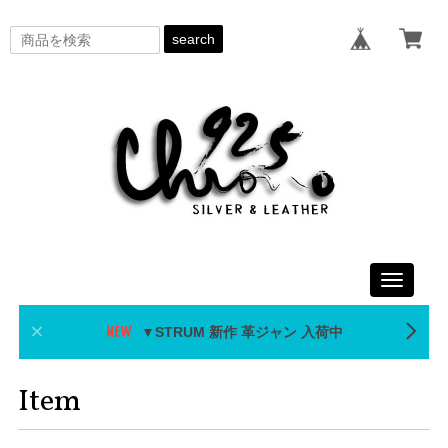
search
Toggle
navigati
▼STRUM 新作 革ジャン 入荷中
Item