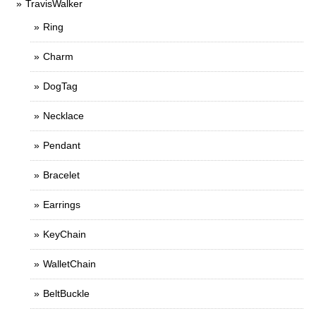
TravisWalker
Ring
Charm
DogTag
Necklace
Pendant
Bracelet
Earrings
KeyChain
WalletChain
BeltBuckle