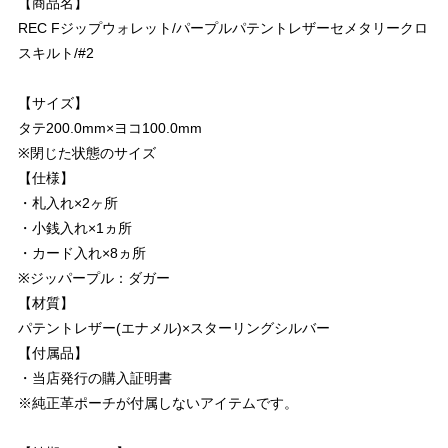
【商品名】
REC Fジップウォレット/パープルパテントレザーセメタリークロ
スキルト/#2
【サイズ】
タテ200.0mm×ヨコ100.0mm
※閉じた状態のサイズ
【仕様】
・札入れ×2ヶ所
・小銭入れ×1ヵ所
・カード入れ×8ヵ所
※ジッパープル：ダガー
【材質】
パテントレザー(エナメル)×スターリングシルバー
【付属品】
・当店発行の購入証明書
※純正革ポーチが付属しないアイテムです。