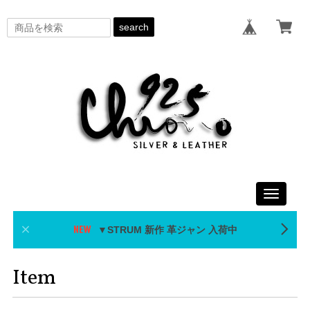
search
Toggle
navigati
▼STRUM 新作 革ジャン 入荷中
Item