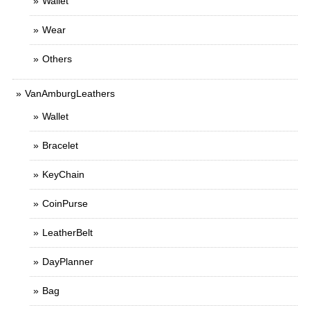
Wallet
Wear
Others
VanAmburgLeathers
Wallet
Bracelet
KeyChain
CoinPurse
LeatherBelt
DayPlanner
Bag