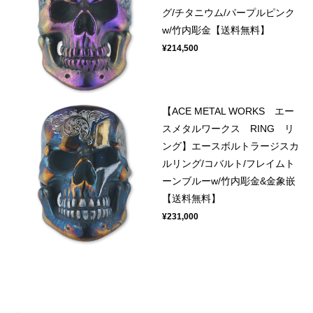
グ/チタニウム/パープルピンク
w/竹内彫金【送料無料】
¥214,500
【ACE METAL WORKS エー
スメタルワークス RING リ
ング】エースボルトラージスカ
ルリング/コバルト/フレイムト
ーンブルーw/竹内彫金&金象嵌
【送料無料】
¥231,000