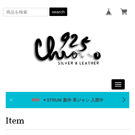
search
Toggle
navigati
▼STRUM 新作 革ジャン 入荷中
Item