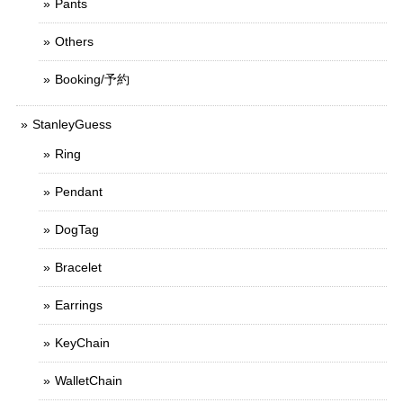
Pants
Others
Booking/予約
StanleyGuess
Ring
Pendant
DogTag
Bracelet
Earrings
KeyChain
WalletChain