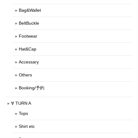
Bag&Wallet
BeltBuckle
Footwear
Hat&Cap
Accessary
Others
Booking/予約
∀ TURN A
Tops
Shirt etc