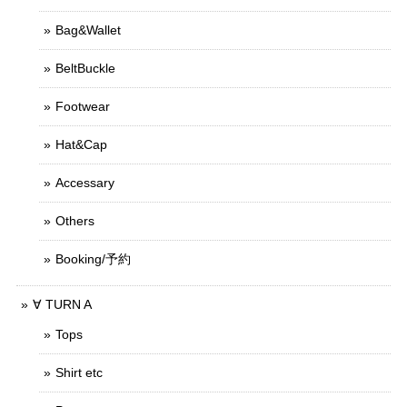
Bag&Wallet
BeltBuckle
Footwear
Hat&Cap
Accessary
Others
Booking/予約
∀ TURN A
Tops
Shirt etc