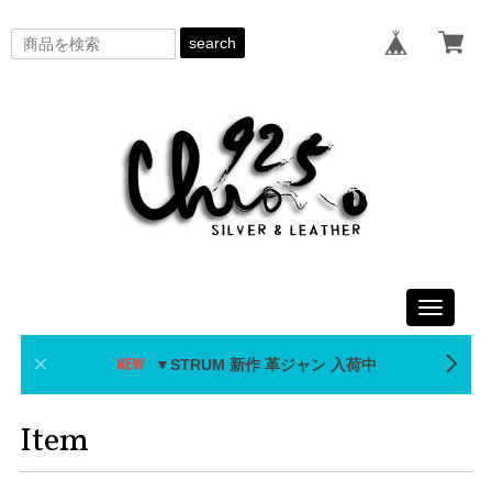
search
Toggle
navigati
▼STRUM 新作 革ジャン 入荷中
Item