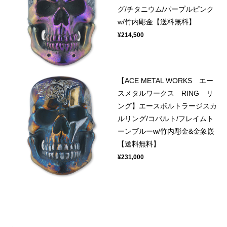
グ/チタニウム/パープルピンク
w/竹内彫金【送料無料】
¥214,500
【ACE METAL WORKS エー
スメタルワークス RING リ
ング】エースボルトラージスカ
ルリング/コバルト/フレイムト
ーンブルーw/竹内彫金&金象嵌
【送料無料】
¥231,000