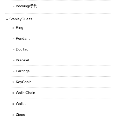
Booking/予約
StanleyGuess
Ring
Pendant
DogTag
Bracelet
Earrings
KeyChain
WalletChain
Wallet
Zippo