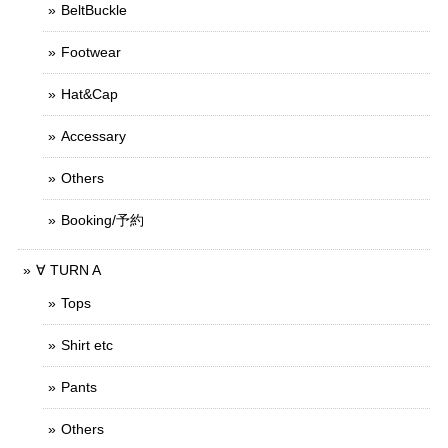
BeltBuckle
Footwear
Hat&Cap
Accessary
Others
Booking/予約
∀ TURN A
Tops
Shirt etc
Pants
Others