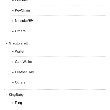
Bracelet
KeyChain
Netsuke/根付
Others
GregEverett
Wallet
CardWallet
LeatherTray
Others
KingBaby
Ring