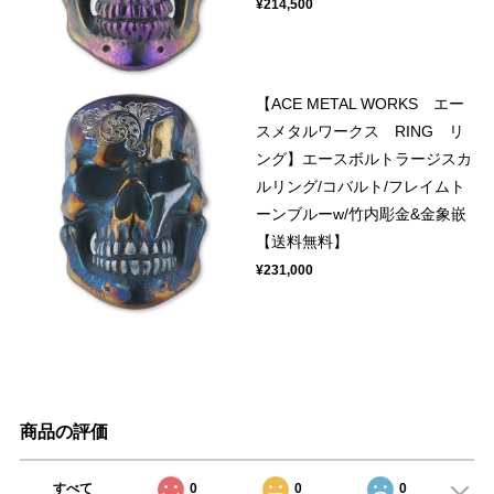
¥214,500
【ACE METAL WORKS エー
スメタルワークス RING リ
ング】エースボルトラージスカ
ルリング/コバルト/フレイムト
ーンブルーw/竹内彫金&金象嵌
【送料無料】
¥231,000
商品の評価
すべて
0
0
0