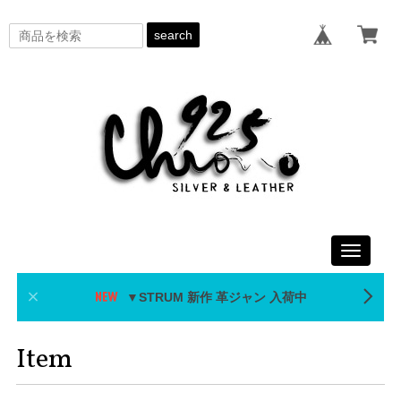
search
Toggle
navigati
▼STRUM 新作 革ジャン 入荷中
Item