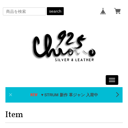
search
Toggle
navigati
▼STRUM 新作 革ジャン 入荷中
Item