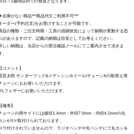
即日～1週間以内での発送となります。
▼在庫がない商品***商品代引ご利用不可***
オーダー(予約注文)をお受けすることが可能です。
商品の種類・ご注文時期・工房の混雑状況によって納期が変動する恐
れがありますので、記載の納期は目安としてお考えください。
詳しい納期は、当店からの受注確認メールにてご案内させて頂きま
す。
【コメント】
鷲見太郎 サンダーフック&メディシンホイール/チェーンKの取替え用
チェーンにもお使いいただけます。
※Lフェザーにお使いいただけます。
【備考】
チェーンの両サイドには線径1.4mm・外径7.0mm・内径4.2mmの丸
カンが2ケ取付けられております。
ロウ付けされていませんので、ラジオペンチや丸ペンチにて丸カンを