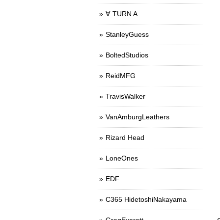
∀ TURN A
StanleyGuess
BoltedStudios
ReidMFG
TravisWalker
VanAmburgLeathers
Rizard Head
LoneOnes
EDF
C365 HidetoshiNakayama