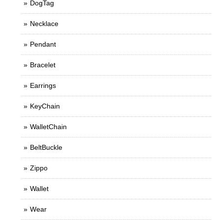
DogTag
Necklace
Pendant
Bracelet
Earrings
KeyChain
WalletChain
BeltBuckle
Zippo
Wallet
Wear