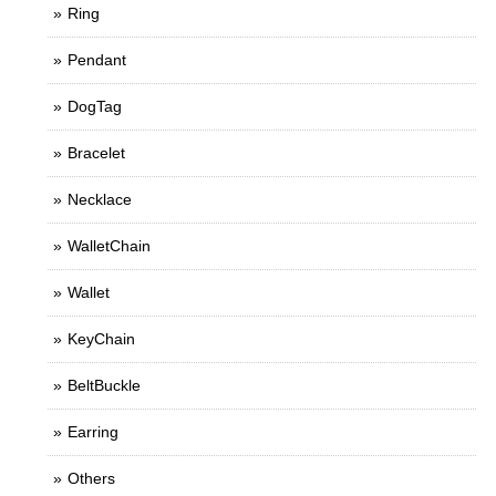
Ring
Pendant
DogTag
Bracelet
Necklace
WalletChain
Wallet
KeyChain
BeltBuckle
Earring
Others