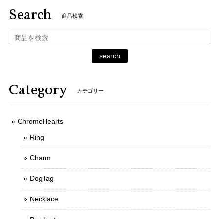
Search
商品検索
search
Category
カテゴリー
ChromeHearts
Ring
Charm
DogTag
Necklace