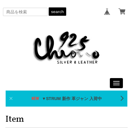
search
Toggle
navigati
▼STRUM 新作 革ジャン 入荷中
Item