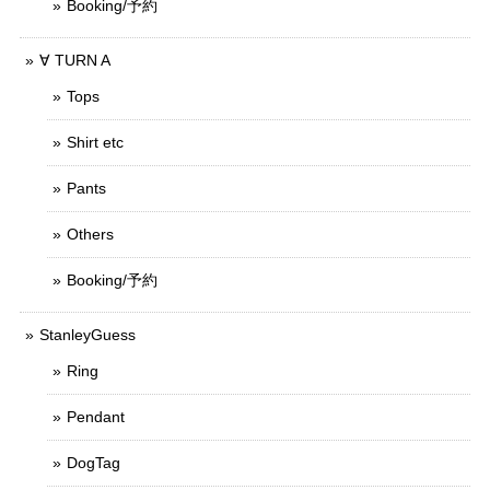
Booking/予約
∀ TURN A
Tops
Shirt etc
Pants
Others
Booking/予約
StanleyGuess
Ring
Pendant
DogTag