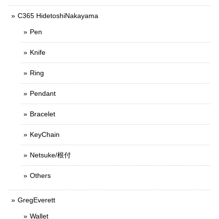
C365 HidetoshiNakayama
Pen
Knife
Ring
Pendant
Bracelet
KeyChain
Netsuke/根付
Others
GregEverett
Wallet