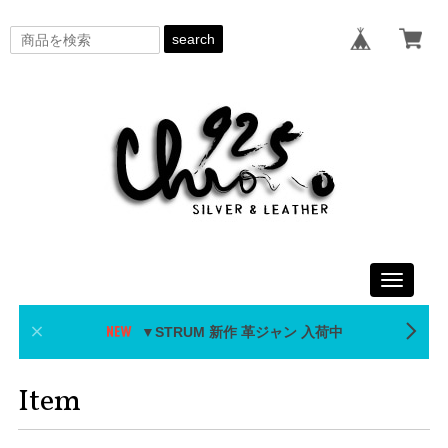
search
Toggle
navigati
▼STRUM 新作 革ジャン 入荷中
Item