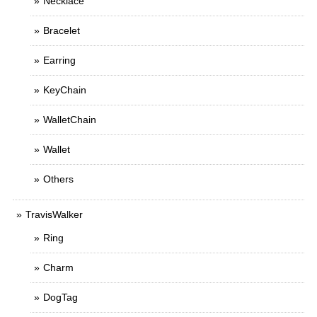
Necklace
Bracelet
Earring
KeyChain
WalletChain
Wallet
Others
TravisWalker
Ring
Charm
DogTag