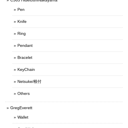
C365 HidetoshiNakayama
Pen
Knife
Ring
Pendant
Bracelet
KeyChain
Netsuke/根付
Others
GregEverett
Wallet