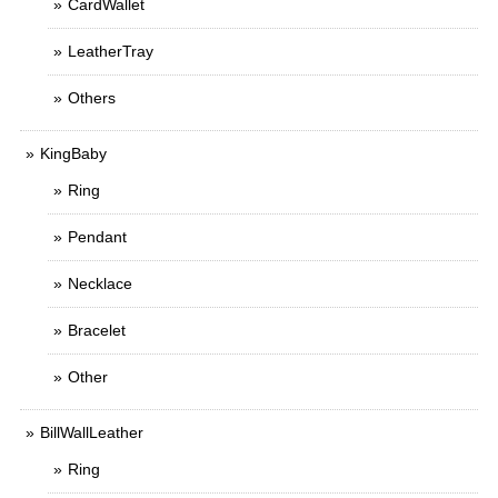
CardWallet
LeatherTray
Others
KingBaby
Ring
Pendant
Necklace
Bracelet
Other
BillWallLeather
Ring