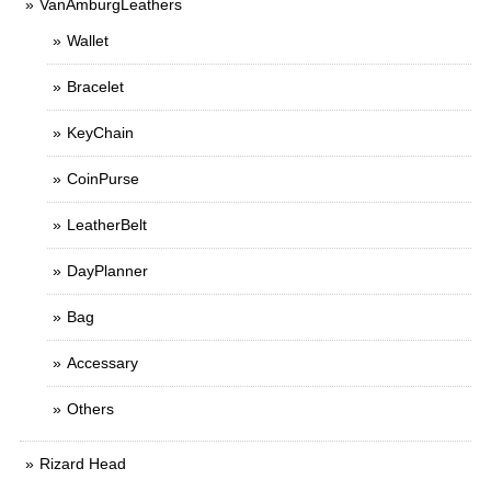
VanAmburgLeathers
Wallet
Bracelet
KeyChain
CoinPurse
LeatherBelt
DayPlanner
Bag
Accessary
Others
Rizard Head