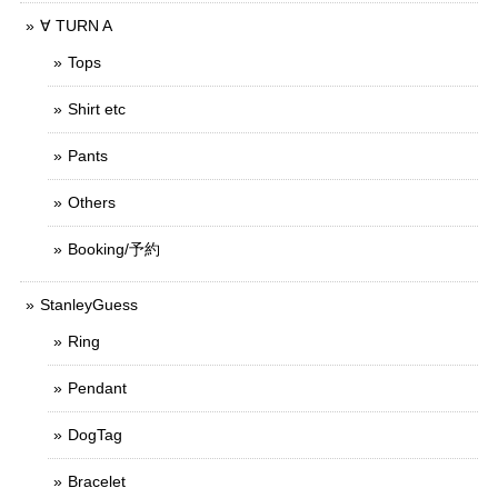
∀ TURN A
Tops
Shirt etc
Pants
Others
Booking/予約
StanleyGuess
Ring
Pendant
DogTag
Bracelet