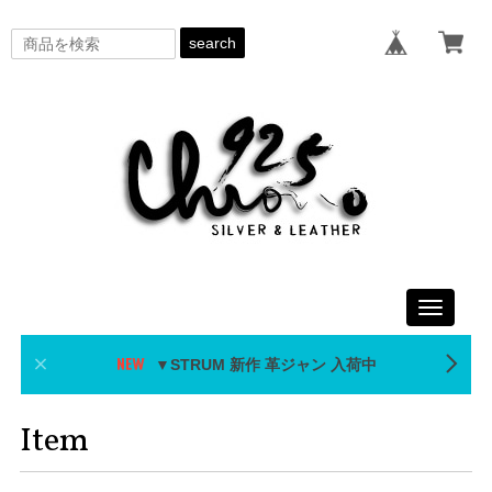
search
Toggle
navigati
▼STRUM 新作 革ジャン 入荷中
Item