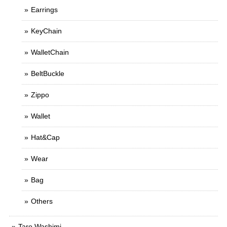
Earrings
KeyChain
WalletChain
BeltBuckle
Zippo
Wallet
Hat&Cap
Wear
Bag
Others
Taro Washimi