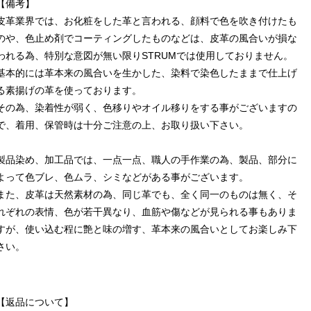
【備考】
皮革業界では、お化粧をした革と言われる、顔料で色を吹き付けたも
のや、色止め剤でコーティングしたものなどは、皮革の風合いが損な
われる為、特別な意図が無い限りSTRUMでは使用しておりません。
基本的には革本来の風合いを生かした、染料で染色したままで仕上げ
る素揚げの革を使っております。
その為、染着性が弱く、色移りやオイル移りをする事がございますの
で、着用、保管時は十分ご注意の上、お取り扱い下さい。
製品染め、加工品では、一点一点、職人の手作業の為、製品、部分に
よって色ブレ、色ムラ、シミなどがある事がございます。
また、皮革は天然素材の為、同じ革でも、全く同一のものは無く、そ
れぞれの表情、色が若干異なり、血筋や傷などが見られる事もありま
すが、使い込む程に艶と味の増す、革本来の風合いとしてお楽しみ下
さい。
【返品について】