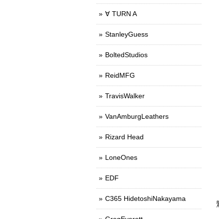
∀ TURN A
StanleyGuess
BoltedStudios
ReidMFG
TravisWalker
VanAmburgLeathers
Rizard Head
LoneOnes
EDF
C365 HidetoshiNakayama