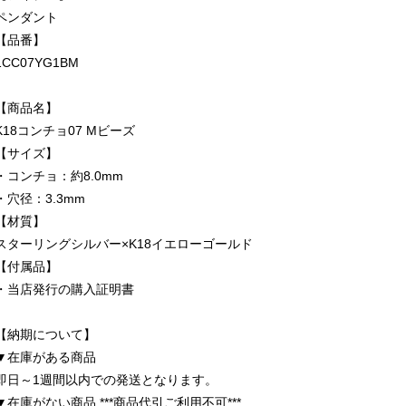
ペンダント
【品番】
1CC07YG1BM
【商品名】
K18コンチョ07 Mビーズ
【サイズ】
・コンチョ：約8.0mm
・穴径：3.3mm
【材質】
スターリングシルバー×K18イエローゴールド
【付属品】
・当店発行の購入証明書
【納期について】
▼在庫がある商品
即日～1週間以内での発送となります。
▼在庫がない商品 ***商品代引ご利用不可***