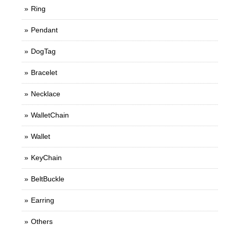
Ring
Pendant
DogTag
Bracelet
Necklace
WalletChain
Wallet
KeyChain
BeltBuckle
Earring
Others