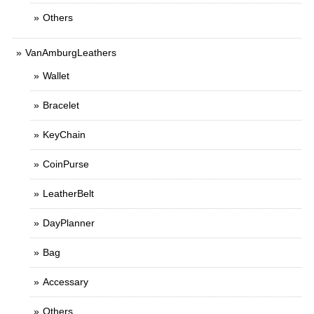
Others
VanAmburgLeathers
Wallet
Bracelet
KeyChain
CoinPurse
LeatherBelt
DayPlanner
Bag
Accessary
Others