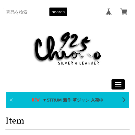
search
Toggle
navigati
▼STRUM 新作 革ジャン 入荷中
Item